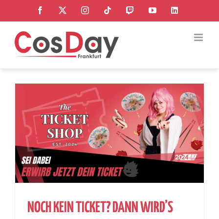
Zum
Facebook
X
Instagram
Tiktok
Twitch
YouTube
LinkedIn
Inhalt
springen
NOCH KEIN TICKET? DANN WIRD’S