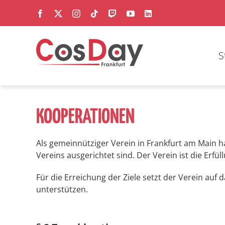
Zum
Facebook
X
Instagram
Tiktok
Twitch
YouTube
LinkedIn
Inhalt
springen
S
KOOPERATIONEN
Als gemeinnütziger Verein in Frankfurt am Main hat
Vereins ausgerichtet sind. Der Verein ist die Erfü
Für die Erreichung der Ziele setzt der Verein auf
unterstützen.