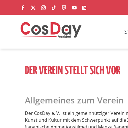
Zum
Facebook
X
Instagram
Tiktok
Twitch
YouTube
LinkedIn
Inhalt
springen
S
DER VEREIN STELLT SICH VOR
Allgemeines zum Verein
Der CosDay e. V. ist ein gemeinnütziger Verein 
Kunst und Kultur mit dem Schwerpunkt auf die 
(japanische Animationsfilme) und Manga (japa