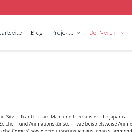
tartseite
Blog
Projekte
Der Verein
mit Sitz in Frankfurt am Main und thematisiert die japanisch
Zeichen- und Animationskünste — wie beispielsweise Anim
nische Comics) sowie dem ursprünglich aus Japan stammen