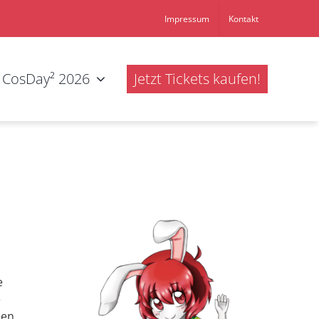
Impressum
Kontakt
CosDay² 2026
Jetzt Tickets kaufen!
e
e
den