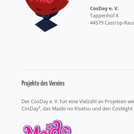
CosDay e. V.
Tappenhof 8
44579 Castrop-Rau
Projekte des Vereins
Der CosDay e. V. hat eine Vielzahl an Projekten wi
CosDay², das Maido no Kisetsu und den CosNight 