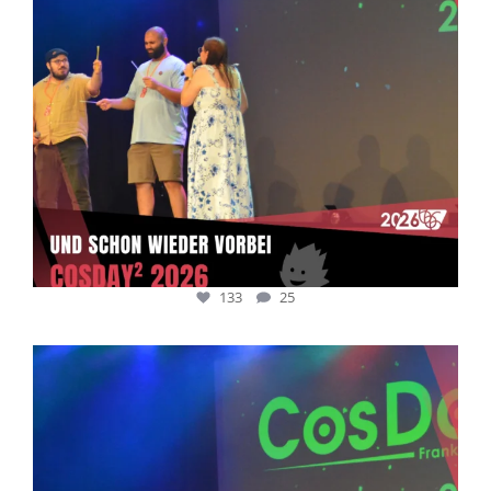
133
25
cosday
Juli 5
133
25