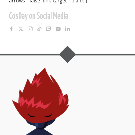
arrows="false" link_target="blank"]
CosDay on Social Media