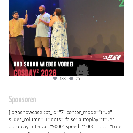
133
25
Sponsoren
[logoshowcase cat_id="7" center_mode="true"
slides_column="1" dots="false" autoplay="true"
autoplay_interval="9000" speed="1000" loop="true"