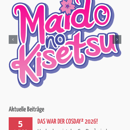
Aktuelle Beiträge
5
DAS WAR DER COSDAY² 2026!
Und schon ist der CosDay² wieder
Juli 26