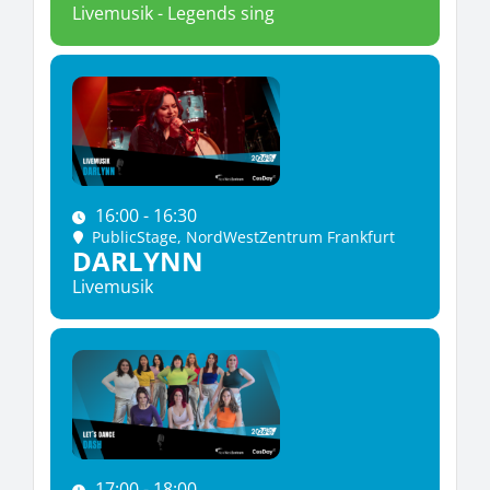
Livemusik - Legends sing
16:00 - 16:30
PublicStage
, NordWestZentrum Frankfurt
DARLYNN
Livemusik
17:00 - 18:00