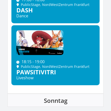
PublicStage
, NordWestZentrum Frankfurt
DASH
Dance
18:15 - 19:00
PublicStage
, NordWestZentrum Frankfurt
PAWSITIVITRI
Liveshow
Sonntag