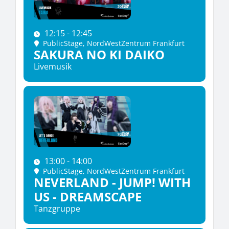
12:15 - 12:45
PublicStage
, NordWestZentrum Frankfurt
SAKURA NO KI DAIKO
Livemusik
13:00 - 14:00
PublicStage
, NordWestZentrum Frankfurt
NEVERLAND - JUMP! WITH
US - DREAMSCAPE
Tanzgruppe