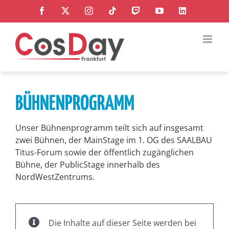
Zum
Facebook
X
Instagram
Tiktok
Twitch
YouTube
LinkedI
Inhalt
springen
BÜHNENPROGRAMM
Unser Bühnenprogramm teilt sich auf insgesamt
zwei Bühnen, der MainStage im 1. OG des SAALBAU
Titus-Forum sowie der öffentlich zugänglichen
Bühne, der PublicStage innerhalb des
NordWestZentrums.
Die Inhalte auf dieser Seite werden bei