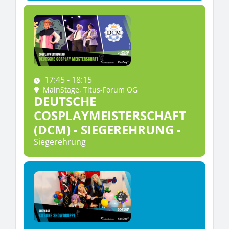
17:45 - 18:15
MainStage
, Titus-Forum OG
DEUTSCHE
COSPLAYMEISTERSCHAFT
(DCM) - SIEGEREHRUNG -
Siegerehrung