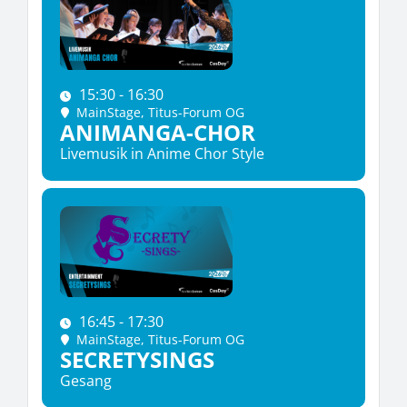
15:30 - 16:30
MainStage
, Titus-Forum OG
ANIMANGA-CHOR
Livemusik in Anime Chor Style
16:45 - 17:30
MainStage
, Titus-Forum OG
SECRETYSINGS
Gesang