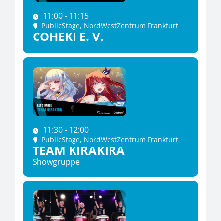
11:00 - 11:15
PublicStage
, NordWestZentrum Frankfurt
COHEKI E. V.
11:30 - 12:00
PublicStage
, NordWestZentrum Frankfurt
TEAM KIRAKIRA
Showgruppe