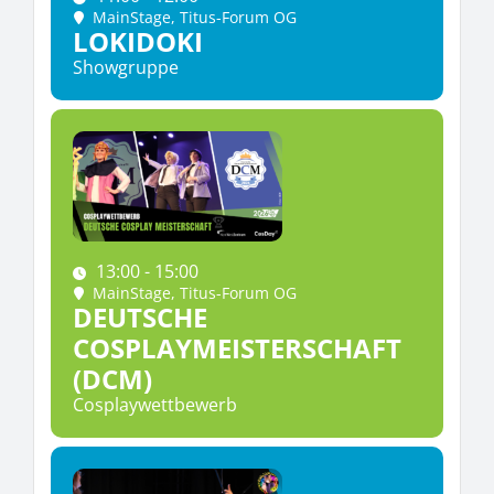
MainStage
, Titus-Forum OG
LOKIDOKI
Showgruppe
13:00 - 15:00
MainStage
, Titus-Forum OG
DEUTSCHE
COSPLAYMEISTERSCHAFT
(DCM)
Cosplaywettbewerb