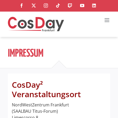
Zum
Facebook
X
Instagram
Tiktok
Twitch
YouTube
LinkedIn
Inhalt
springen
IMPRESSUM
CosDay²
Veranstaltungsort
NordWestZentrum Frankfurt
(SAALBAU Titus-Forum)
Limescorso 8