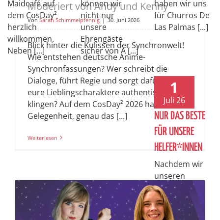
Maidcafé auf
können wir
haben wir uns
Moderiert von Andy und Kenny
dem CosDay²
nicht nur
für Churros De
Von
Sarah Schimmelpfennig
|
30. Juni 2026
herzlich
unsere
Las Palmas [...]
willkommen.
Ehrengäste
Blick hinter die Kulissen der Synchronwelt!
Neben [...]
sicher von A [...]
Wie entstehen deutsche Anime-
Synchronfassungen? Wer schreibt die
Dialoge, führt Regie und sorgt dafür, dass
1
eure Lieblingscharaktere authentisch
Juli 26
klingen? Auf dem CosDay² 2026 habt ihr die
Gelegenheit, genau das [...]
NUR DAS BESTE
FÜR UNSERE
Weiterlesen
HELFER*INNEN
Nachdem wir
unseren
Helfer*innen
allen eine
Unterkunft