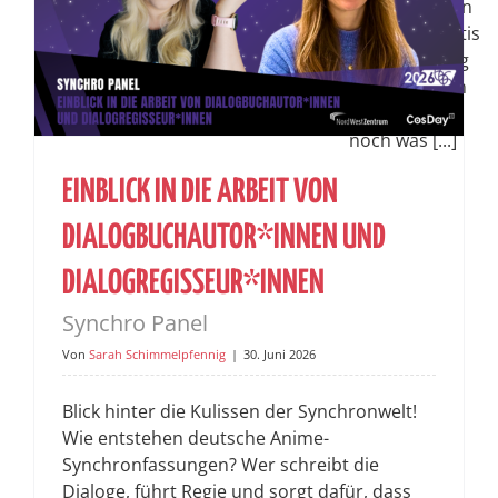
besorgt haben
und auch gratis
zur Verfügung
stellen, haben
wir hier auch
noch was [...]
EINBLICK IN DIE ARBEIT VON
DIALOGBUCHAUTOR*INNEN UND
DIALOGREGISSEUR*INNEN
Synchro Panel
Von
Sarah Schimmelpfennig
|
30. Juni 2026
Blick hinter die Kulissen der Synchronwelt!
Wie entstehen deutsche Anime-
Synchronfassungen? Wer schreibt die
Dialoge, führt Regie und sorgt dafür, dass