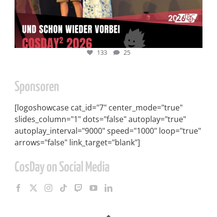
133
25
Sponsoren
[logoshowcase cat_id="7" center_mode="true"
slides_column="1" dots="false" autoplay="true"
autoplay_interval="9000" speed="1000" loop="true"
arrows="false" link_target="blank"]
CosDay on Social Media