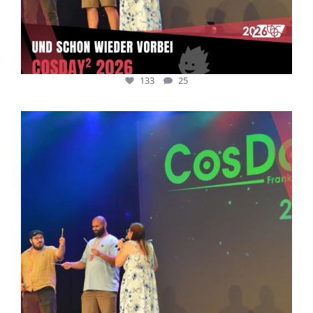
133
25
cosday
Juli 5
133
25