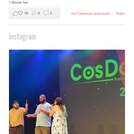
1 Monat her
18
0
2
Auf Facebook anschauen
·
Teilen
Instagram
cosday
Juli 5
133
25