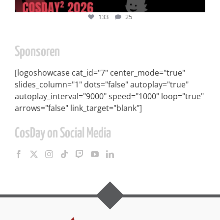
133
25
Sponsoren
[logoshowcase cat_id="7" center_mode="true"
slides_column="1" dots="false" autoplay="true"
autoplay_interval="9000" speed="1000" loop="true"
arrows="false" link_target="blank"]
CosDay on Social Media