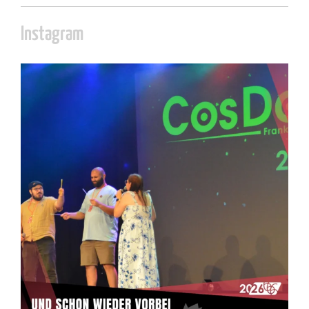
Instagram
cosday
Juli 5
133
25