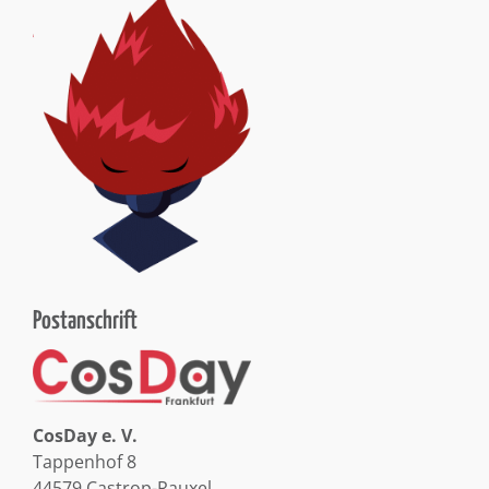
Postanschrift
CosDay e. V.
Tappenhof 8
44579 Castrop-Rauxel