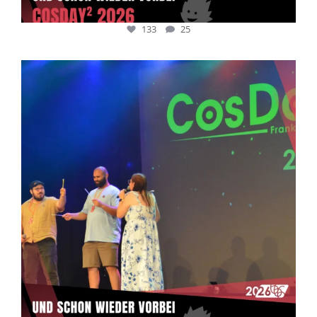
133
25
cosday
Juli 5
133
25