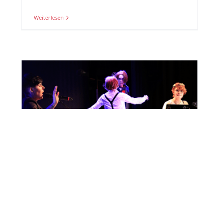
Weiterlesen
BEWERBUNG FÜR SHOWGRUPPEN
UND SHOWACTS GESTARTET