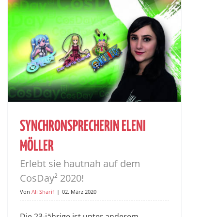
SYNCHRONSPRECHERIN ELENI
MÖLLER
Erlebt sie hautnah auf dem
CosDay² 2020!
Von
Ali Sharif
|
02. März 2020
Die 23-jährige ist unter anderem