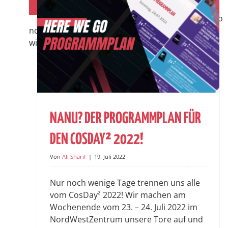
Juli 26
Auch dieses Jahr heißen euch wieder
die Maids und Gentlemen vom Maido
no Kisetsu Maidcafé auf dem CosDay² herzlich
willkommen. Neben [...]
NANU? DER PROGRAMMPLAN FÜR
DEN COSDAY² 2022!
Von
Ali Sharif
|
19. Juli 2022
Nur noch wenige Tage trennen uns alle
vom CosDay² 2022! Wir machen am
Wochenende vom 23. – 24. Juli 2022 im
NordWestZentrum unsere Tore auf und