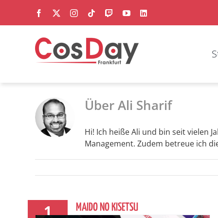
Zum
Facebook
X
Instagram
Tiktok
Twitch
YouTube
LinkedIn
Inhalt
springen
S
Über
Ali Sharif
Hi! Ich heiße Ali und bin seit vielen
Management. Zudem betreue ich die
1
MAIDO NO KISETSU