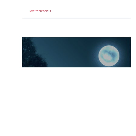
Weiterlesen
COSNIGHT COSPLAYBALL 2020
Erstmals auf dem CosDay²