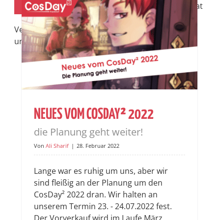
Juli 26
stadtmobil Rhein-Main carsharing hat
dem CosDay² drei Fahrzeuge zur
Verfügung gestellt. Damit können wir nicht nur
unsere Ehrengäste sicher von A [...]
NEUES VOM COSDAY² 2022
die Planung geht weiter!
Von
Ali Sharif
|
28. Februar 2022
Lange war es ruhig um uns, aber wir
sind fleißig an der Planung um den
CosDay² 2022 dran. Wir halten an
unserem Termin 23. - 24.07.2022 fest.
Der Vorverkauf wird im Laufe März