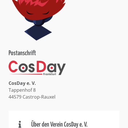
Postanschrift
CosDay e. V.
Tappenhof 8
44579 Castrop-Rauxel
Über den Verein CosDay e. V.