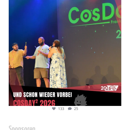
Juli 5
133
25
133
25
Sponsoren