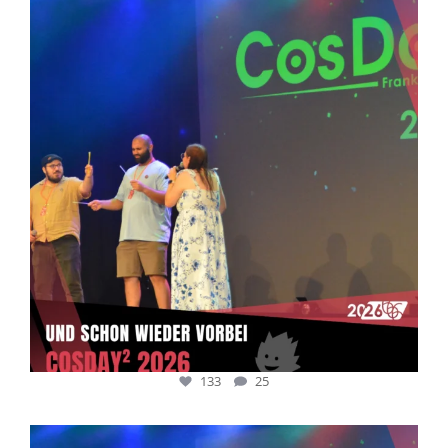
cosday
Juli 5
133
25
133
25
cosday