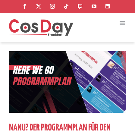
Zum
Facebook
X
Instagram
Tiktok
Twitch
YouTube
LinkedIn
Inhalt
springen
Zeige
grösseres
Bild
NANU? DER PROGRAMMPLAN FÜR DEN