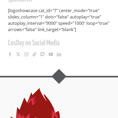
[logoshowcase cat_id="7" center_mode="true"
slides_column="1" dots="false" autoplay="true"
autoplay_interval="9000" speed="1000" loop="true"
arrows="false" link_target="blank"]
CosDay on Social Media