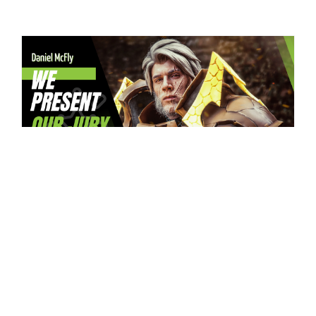
WIR STELLEN VOR!
🏆Unsere Jury
Von
Sarah Schimmelpfennig
|
16. Juli 2023
Gerne möchten wir euch hier unsere Jury
für den Tournament of Champions und den