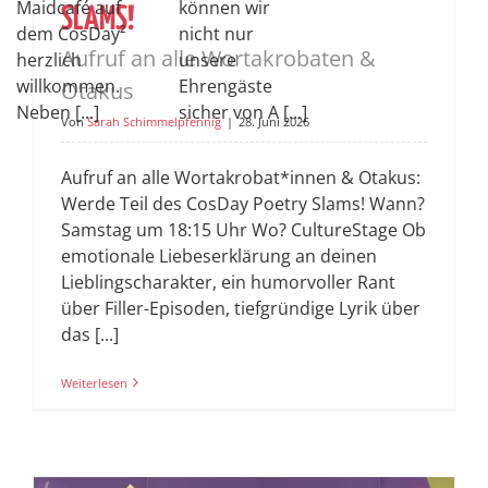
Maidcafé auf
können wir
SLAMS!
dem CosDay²
nicht nur
Aufruf an alle Wortakrobaten &
herzlich
unsere
willkommen.
Ehrengäste
Otakus
Neben [...]
sicher von A [...]
Von
Sarah Schimmelpfennig
|
28. Juni 2026
Aufruf an alle Wortakrobat*innen & Otakus:
Werde Teil des CosDay Poetry Slams! Wann?
Samstag um 18:15 Uhr Wo? CultureStage Ob
emotionale Liebeserklärung an deinen
Lieblingscharakter, ein humorvoller Rant
über Filler-Episoden, tiefgründige Lyrik über
das [...]
Weiterlesen