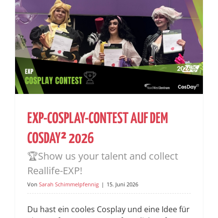
EXP-COSPLAY-CONTEST AUF DEM
COSDAY² 2026
🏆Show us your talent and collect
Reallife-EXP!
Von
Sarah Schimmelpfennig
|
15. Juni 2026
Du hast ein cooles Cosplay und eine Idee für