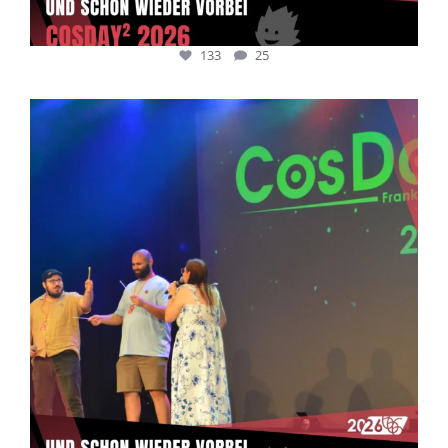
133
25
cosday
Juli 5
133
25