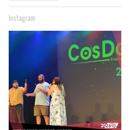
Instagram
cosday
Juli 5
133
25