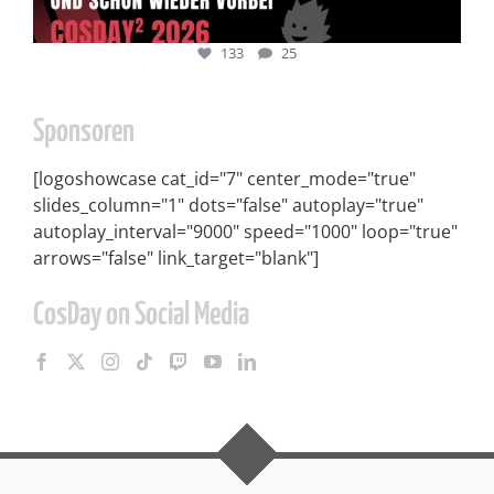
133
25
Sponsoren
[logoshowcase cat_id="7" center_mode="true"
slides_column="1" dots="false" autoplay="true"
autoplay_interval="9000" speed="1000" loop="true"
arrows="false" link_target="blank"]
CosDay on Social Media