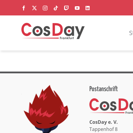
Zum
Facebook
X
Instagram
Tiktok
Twitch
YouTube
LinkedIn
Inhalt
springen
S
Postanschrift
CosDay e. V.
Tappenhof 8