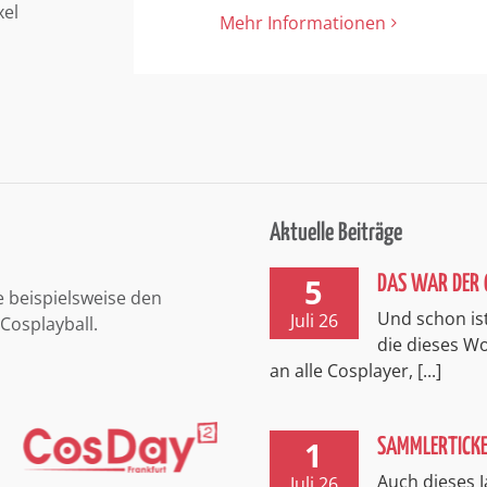
xel
Mehr Informationen
Aktuelle Beiträge
5
DAS WAR DER 
e beispielsweise den
Und schon ist
Juli 26
Cosplayball.
die dieses 
an alle Cosplayer, [...]
1
SAMMLERTICK
Auch dieses J
Juli 26