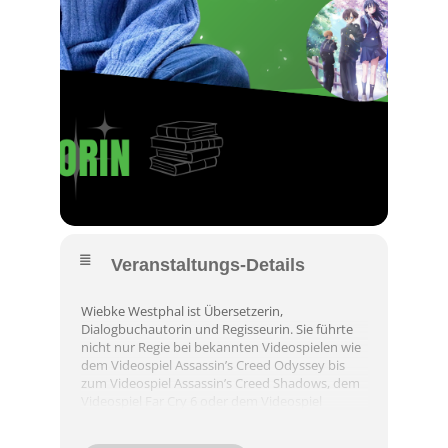
Veranstaltungs-Details
Wiebke Westphal ist Übersetzerin,
Dialogbuchautorin und Regisseurin. Sie führte
nicht nur Regie bei bekannten Videospielen wie
dem Videospiel Assassin’s Creed Odyssey bis
zum Videospiel Assassin’s Creed Shadows, dem
Videospiel Far Cry 6 oder dem Videospiel
Hogwarts Legacy. 🎮🔥