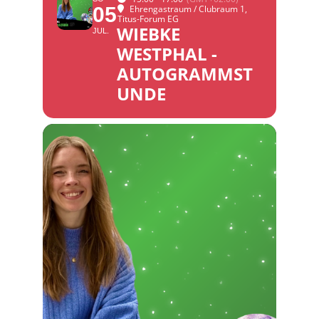
05
Ehrengastraum / Clubraum 1
,
Titus-Forum EG
WIEBKE
JUL.
WESTPHAL -
AUTOGRAMMST
UNDE