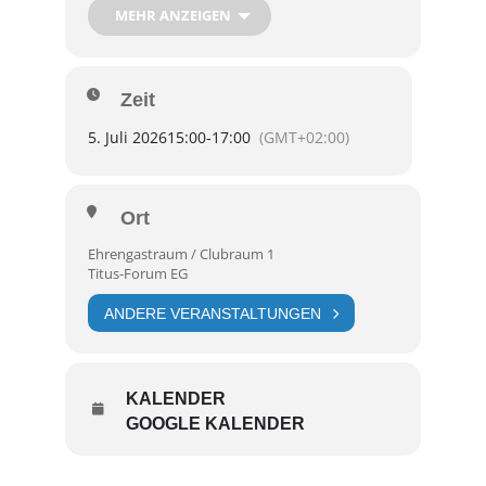
MEHR ANZEIGEN
Darüber hinaus war und ist sie für die deutschen
Synchronfassungen zahlreicher Anime-
Highlights verantwortlich, darunter die TV-Serie
Fire Force, die TV-Serie Dr. Stone, die TV-Serie
Zeit
The Dangers in My Heart und die TV-Serie The
Quintessential Quintuplets. 🎧
5. Juli 2026
15:00
-
17:00
(GMT+02:00)
Kommt vorbei und trefft eine der prägenden
Stimmen hinter vielen eurer Lieblingsspiele und
Ort
Lieblingsanimes! 🎮❤️
Ehrengastraum / Clubraum 1
Titus-Forum EG
ANDERE VERANSTALTUNGEN
KALENDER
GOOGLE KALENDER