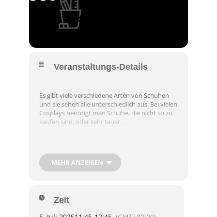
Veranstaltungs-Details
Es gibt viele verschiedene Arten von Schuhen
und sie sehen alle unterschiedlich aus. Bei vielen
Cosplays benötigt man Schuhe, die nicht so zu
kaufen sind, oder sehr teuer.
Man kann sich diese Schuhe auch selbst
machen. In meinem Workshop habe ich 3
MEHR ANZEIGEN
verschiedene Schnittmuster, wie man
Bootcovers selbst machen kann. Worauf man
achten muss, welches Material man verwenden
kann und wie unterschiedliches Material sich
Zeit
verhält.
5. Juli 2025
11:45
-
12:45
(GMT+02:00)