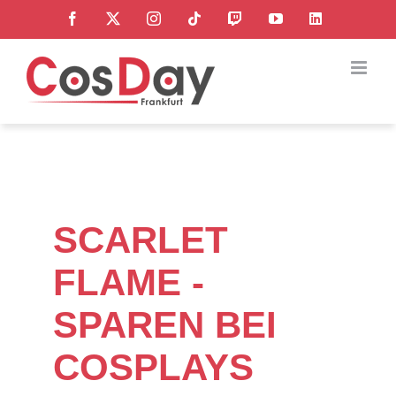
Zum
Facebook
X
Instagram
Tiktok
Twitch
YouTube
LinkedI
Inhalt
springen
SCARLET
FLAME -
SPAREN BEI
COSPLAYS