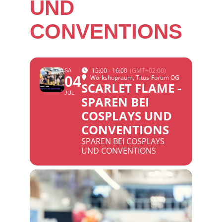
UND
CONVENTIONS
15:00 - 16:00
(GMT+02:00)
SA
04
Workshopraum
, Titus-Forum OG
SCARLET FLAME -
JUL.
SPAREN BEI
COSPLAYS UND
CONVENTIONS
SPAREN BEI COSPLAYS
UND CONVENTIONS