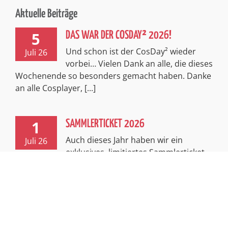
Aktuelle Beiträge
5
DAS WAR DER COSDAY² 2026!
Und schon ist der CosDay² wieder
Juli 26
vorbei… Vielen Dank an alle, die dieses
Wochenende so besonders gemacht haben. Danke
an alle Cosplayer, [...]
1
SAMMLERTICKET 2026
Auch dieses Jahr haben wir ein
Juli 26
exklusives, limitiertes Sammlerticket
für euch! Passend zum spannenden Thema
Abenteuer entführt euch dieses Ticket in [...]
Impressum
Kontakt