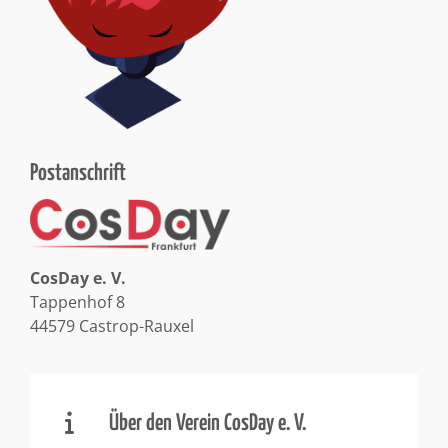
Postanschrift
CosDay e. V.
Tappenhof 8
44579 Castrop-Rauxel
Über den Verein CosDay e. V.