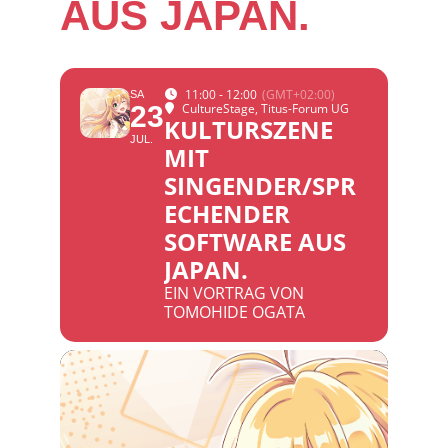
AUS JAPAN.
11:00 - 12:00
(GMT+02:00)
SA
23
CultureStage
, Titus-Forum UG
KULTURSZENE
JUL.
MIT
SINGENDER/SPR
ECHENDER
SOFTWARE AUS
JAPAN.
EIN VORTRAG VON
TOMOHIDE OGATA