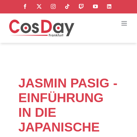
Zum
Facebook
X
Instagram
Tiktok
Twitch
YouTube
LinkedI
Inhalt
springen
JASMIN PASIG -
EINFÜHRUNG
IN DIE
JAPANISCHE