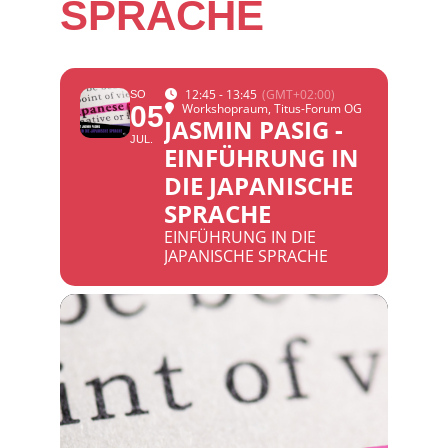
SPRACHE
12:45 - 13:45
(GMT+02:00)
SO
05
Workshopraum
, Titus-Forum OG
JASMIN PASIG -
JUL.
EINFÜHRUNG IN
DIE JAPANISCHE
SPRACHE
EINFÜHRUNG IN DIE
JAPANISCHE SPRACHE