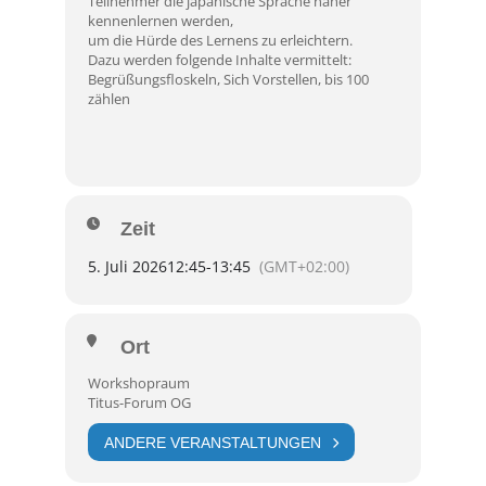
Teilnehmer die japanische Sprache näher
kennenlernen werden,
um die Hürde des Lernens zu erleichtern.
Dazu werden folgende Inhalte vermittelt:
Begrüßungsfloskeln, Sich Vorstellen, bis 100
zählen
Zeit
5. Juli 2026
12:45
-
13:45
(GMT+02:00)
Ort
Workshopraum
Titus-Forum OG
ANDERE VERANSTALTUNGEN