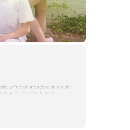
cke auf die Bühne gebracht. Mit der
 Among Us – Find the Impostor.
ht sich nun auf den Weg zurück zur
ange. Nur kurze Zeit später passiert