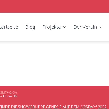
tartseite
Blog
Projekte
Der Verein
(GMT+02:00)
tus-Forum OG
FINDE DIE SHOWGRUPPE GENESIS AUF DEM COSDAY² 2022