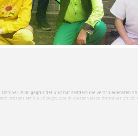
Oktober 2006 gegründet und hat seitdem die verschiedensten Stü
nz präsentiert die Showgruppe in dieser Saison ihr neues Stück:
 Forschungen auf einem fremden Planeten abgeschlossen und mac
ich wieder nach Hause zu gelangen, doch diese Freude währt nicht l
elingen, sicher zurück zur Erde zu kehren, bevor es zu spät ist?