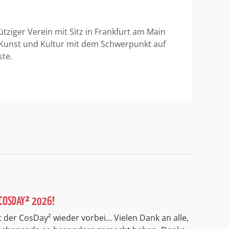
ütziger Verein mit Sitz in Frankfurt am Main
 Kunst und Kultur mit dem Schwerpunkt auf
ste.
COSDAY² 2026!
 der CosDay² wieder vorbei… Vielen Dank an alle,