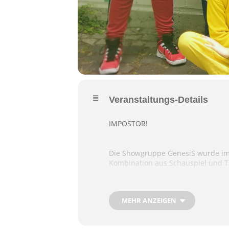
Veranstaltungs-Details
IMPOSTOR!
Die Showgruppe GenesiS wurde im 
Kombination aus Schauspiel und Ta
Die Crew der
Skeld
hat gerade ihre
MEHR ANZEIGEN
Erde. Sie freuen sich darauf, endl
der erste Mord. Wird es der Crew g