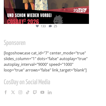
133
25
Sponsoren
[logoshowcase cat_id="7" center_mode="true"
slides_column="1" dots="false" autoplay="true"
autoplay_interval="9000" speed="1000"
loop="true" arrows="false" link_target="blank"]
CosDay on Social Media