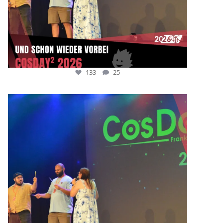
133
25
cosday
Juli 5
133
25