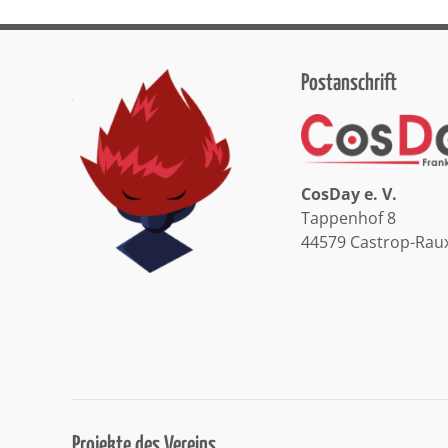
Postanschrift
CosDay e. V.
Tappenhof 8
44579 Castrop-Rau
Projekte des Vereins