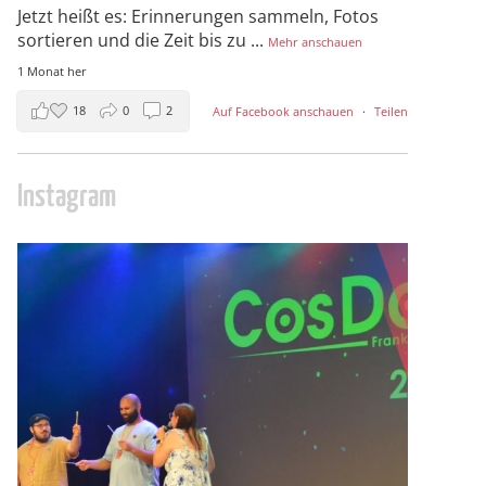
Jetzt heißt es: Erinnerungen sammeln, Fotos
sortieren und die Zeit bis zu
...
Mehr anschauen
1 Monat her
18
0
2
Auf Facebook anschauen
·
Teilen
Instagram
cosday
Juli 5
133
25