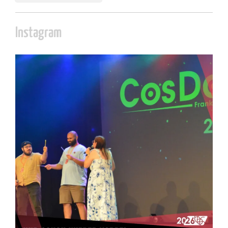
Instagram
cosday
Juli 5
133
25