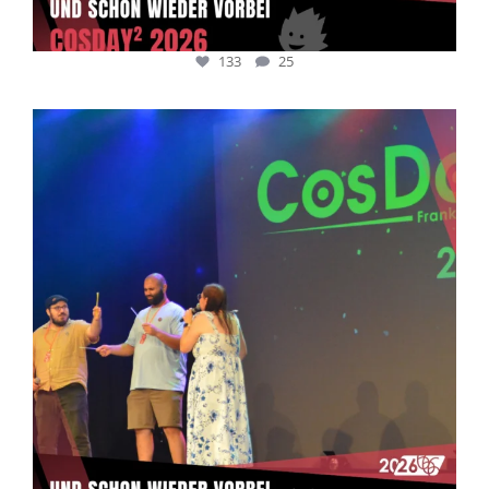
133
25
cosday
Juli 5
133
25