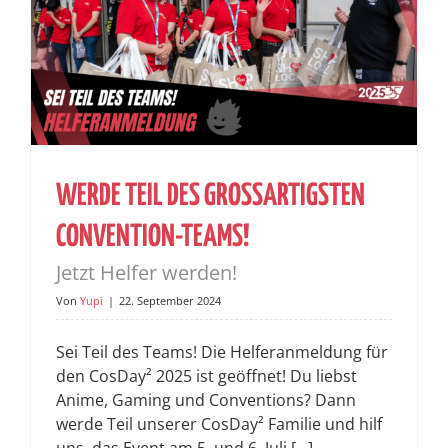
WERDE TEIL DES GROSSARTIGSTEN C
ONVENTION-TEAMS!
Jetzt Helfer werden!
Von
Yupi
|
22. September 2024
Sei Teil des Teams! Die Helferanmeldung für
den CosDay² 2025 ist geöffnet! Du liebst
Anime, Gaming und Conventions? Dann
werde Teil unserer CosDay² Familie und hilf
uns, das Event am 5. und 6. Juli [...]