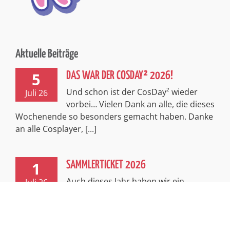
Aktuelle Beiträge
5
DAS WAR DER COSDAY² 2026!
Und schon ist der CosDay² wieder
Juli 26
vorbei… Vielen Dank an alle, die dieses
Wochenende so besonders gemacht haben. Danke
an alle Cosplayer, [...]
1
SAMMLERTICKET 2026
Auch dieses Jahr haben wir ein
Juli 26
exklusives, limitiertes Sammlerticket
für euch! Passend zum spannenden Thema
Abenteuer entführt euch dieses Ticket in [...]