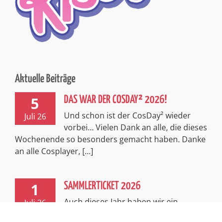
Aktuelle Beiträge
5
DAS WAR DER COSDAY² 2026!
Und schon ist der CosDay² wieder
Juli 26
vorbei… Vielen Dank an alle, die dieses
Wochenende so besonders gemacht haben. Danke
an alle Cosplayer, [...]
1
SAMMLERTICKET 2026
Auch dieses Jahr haben wir ein
Juli 26
exklusives, limitiertes Sammlerticket