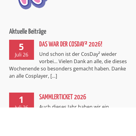
Aktuelle Beiträge
5
DAS WAR DER COSDAY² 2026!
Und schon ist der CosDay² wieder
Juli 26
vorbei… Vielen Dank an alle, die dieses
Wochenende so besonders gemacht haben. Danke
an alle Cosplayer, [...]
1
SAMMLERTICKET 2026
Auch dieses Jahr haben wir ein
Juli 26
exklusives, limitiertes Sammlerticket
für euch! Passend zum spannenden Thema
Abenteuer entführt euch dieses Ticket in [...]