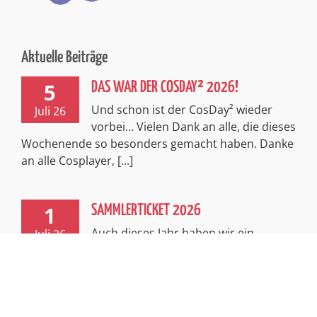
Aktuelle Beiträge
5
DAS WAR DER COSDAY² 2026!
Und schon ist der CosDay² wieder
Juli 26
vorbei… Vielen Dank an alle, die dieses
Wochenende so besonders gemacht haben. Danke
an alle Cosplayer, [...]
1
SAMMLERTICKET 2026
Auch dieses Jahr haben wir ein
Juli 26
exklusives, limitiertes Sammlerticket
für euch! Passend zum spannenden Thema
Abenteuer entführt euch dieses Ticket in [...]