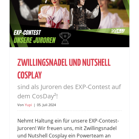
ZWILLINGSNADEL UND NUTSHELL
COSPLAY
sind als Juroren des EXP-Contest auf
dem CosDay²!
Von
Yupi
|
05. Juli 2024
Nehmt Haltung ein für unsere EXP-Contest-
Juroren! Wir freuen uns, mit Zwillingsnadel
und Nutshell Cosplay ein Powerteam an