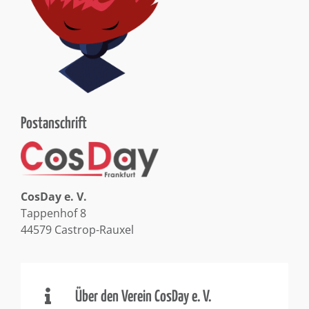
Postanschrift
CosDay e. V.
Tappenhof 8
44579 Castrop-Rauxel
Über den Verein CosDay e. V.