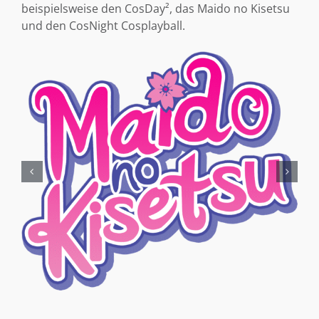
beispielsweise den CosDay², das Maido no Kisetsu
und den CosNight Cosplayball.
Aktuelle Beiträge
5
DAS WAR DER COSDAY² 2026!
Und schon ist der CosDay² wieder
Juli 26
vorbei… Vielen Dank an alle, die dieses
Wochenende so besonders gemacht haben. Danke
an alle Cosplayer, [...]
1
SAMMLERTICKET 2026
Auch dieses Jahr haben wir ein
Juli 26
exklusives, limitiertes Sammlerticket