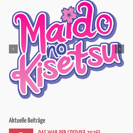
Aktuelle Beiträge
5
DAS WAR DER COSDAY² 2026!
Und schon ist der CosDay² wieder
Juli 26
vorbei… Vielen Dank an alle, die dieses
Wochenende so besonders gemacht haben. Danke
an alle Cosplayer, [...]
1
SAMMLERTICKET 2026
Auch dieses Jahr haben wir ein
Juli 26
exklusives, limitiertes Sammlerticket
für euch! Passend zum spannenden Thema
Abenteuer entführt euch dieses Ticket in [...]