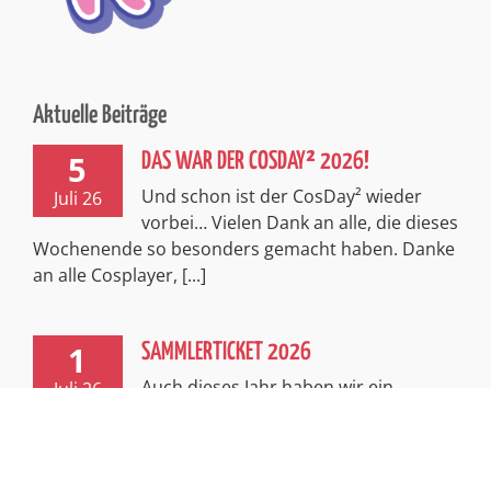
Aktuelle Beiträge
5
DAS WAR DER COSDAY² 2026!
Und schon ist der CosDay² wieder
Juli 26
vorbei… Vielen Dank an alle, die dieses
Wochenende so besonders gemacht haben. Danke
an alle Cosplayer, [...]
1
SAMMLERTICKET 2026
Auch dieses Jahr haben wir ein
Juli 26
exklusives, limitiertes Sammlerticket
für euch! Passend zum spannenden Thema
Abenteuer entführt euch dieses Ticket in [...]