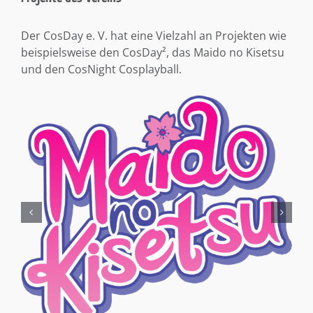
Der CosDay e. V. hat eine Vielzahl an Projekten wie
beispielsweise den CosDay², das Maido no Kisetsu
und den CosNight Cosplayball.
Aktuelle Beiträge
5
DAS WAR DER COSDAY² 2026!
Und schon ist der CosDay² wieder
Juli 26
vorbei… Vielen Dank an alle, die dieses
Wochenende so besonders gemacht haben. Danke
an alle Cosplayer, [...]