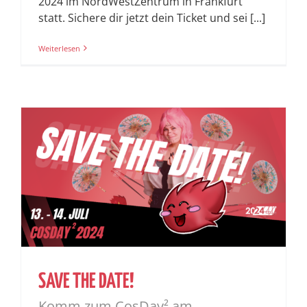
2024 im NordWestZentrum in Frankfurt
statt. Sichere dir jetzt dein Ticket und sei [...]
Weiterlesen
SAVE THE DATE!
Komm zum CosDay² am