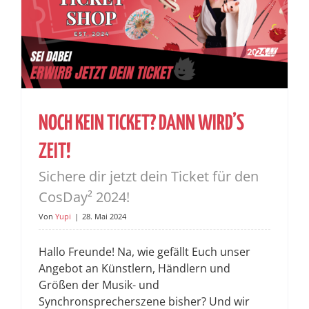
NOCH KEIN TICKET? DANN WIRD’S
ZEIT!
Sichere dir jetzt dein Ticket für den
CosDay² 2024!
Von
Yupi
|
28. Mai 2024
Hallo Freunde! Na, wie gefällt Euch unser
Angebot an Künstlern, Händlern und
Größen der Musik- und
Synchronsprecherszene bisher? Und wir