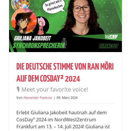
DIE DEUTSCHE STIMME VON RAN MŌRI
AUF DEM COSDAY² 2024
🎙️ Meet your favorite voice!
Von
Alexander Pankow
|
09. März 2024
Erlebt Giuliana Jakobeit hautnah auf dem
CosDay² 2024 im NordWestZentrum
Frankfurt am 13. – 14. Juli 2024! Giuliana ist