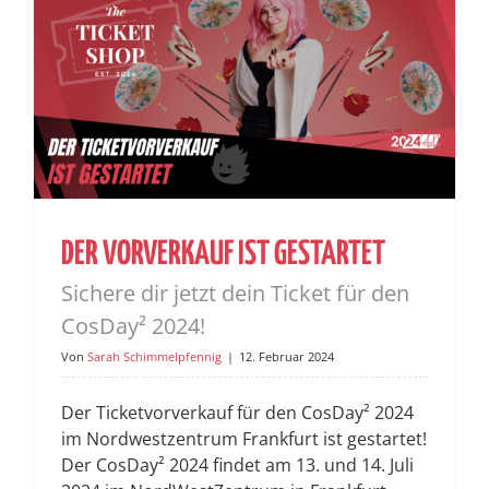
DER VORVERKAUF IST GESTARTET
Sichere dir jetzt dein Ticket für den
CosDay² 2024!
Von
Sarah Schimmelpfennig
|
12. Februar 2024
Der Ticketvorverkauf für den CosDay² 2024
im Nordwestzentrum Frankfurt ist gestartet!
Der CosDay² 2024 findet am 13. und 14. Juli