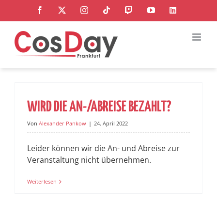
Zum
Facebook
X
Instagram
Tiktok
Twitch
YouTube
LinkedIn
Inhalt
springen
WIRD DIE AN-/ABREISE BEZAHLT?
Von
Alexander Pankow
|
24. April 2022
Leider können wir die An- und Abreise zur
Veranstaltung nicht übernehmen.
Weiterlesen