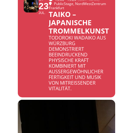
23
PublicStage
, NordWestZentrum
Frankfurt
TAIKO –
JUL.
JAPANISCHE
TROMMELKUNST
TODOROKI WADAIKO AUS
WÜRZBURG
DEMONSTRIERT
BEEINDRUCKEND
PHYSISCHE KRAFT
KOMBINIERT MIT
AUSSERGEWÖHNLICHER F
ERTIGKEIT UND MUSIK V
ON MITREISSENDER VI
TALITÄT.