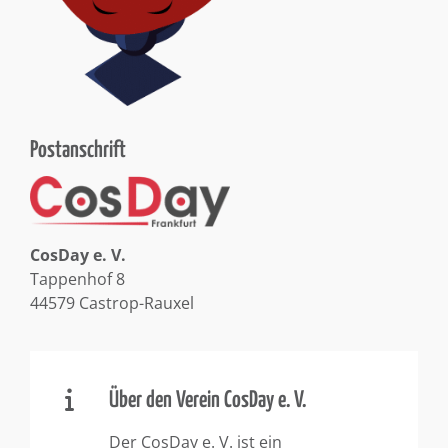
Postanschrift
CosDay e. V.
Tappenhof 8
44579 Castrop-Rauxel
Über den Verein CosDay e. V.
Der CosDay e. V. ist ein