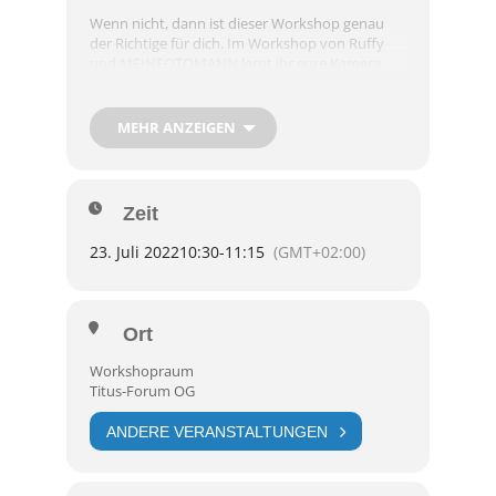
Wenn nicht, dann ist dieser Workshop genau
der Richtige für dich. Im Workshop von Ruffy
und MEINFOTOMANN lernt ihr eure Kamera
und die ersten Schritte in der Fotografie kennen
und anwenden.
MEHR ANZEIGEN
Wir freuen uns auf eure Anmeldung über den
CosDay²
Zeit
Hier geht es zur Anmeldung:
23. Juli 2022
10:30
-
11:15
(GMT+02:00)
https://forms.gle/VVGezLr4PkwBd6gAA
Ort
Workshopraum
Titus-Forum OG
ANDERE VERANSTALTUNGEN