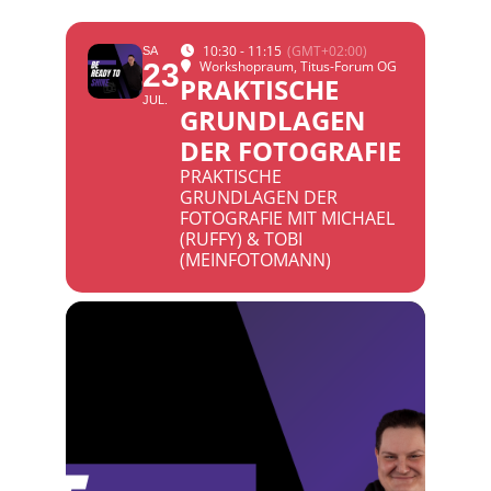
10:30 - 11:15
(GMT+02:00)
SA
23
Workshopraum
, Titus-Forum OG
PRAKTISCHE
JUL.
GRUNDLAGEN
DER FOTOGRAFIE
PRAKTISCHE
GRUNDLAGEN DER
FOTOGRAFIE MIT MICHAEL
(RUFFY) & TOBI
(MEINFOTOMANN)