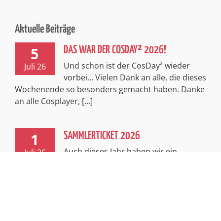
Aktuelle Beiträge
5
DAS WAR DER COSDAY² 2026!
Und schon ist der CosDay² wieder
Juli 26
vorbei… Vielen Dank an alle, die dieses
Wochenende so besonders gemacht haben. Danke
an alle Cosplayer, [...]
1
SAMMLERTICKET 2026
Auch dieses Jahr haben wir ein
Juli 26
exklusives, limitiertes Sammlerticket
für euch! Passend zum spannenden Thema
Abenteuer entführt euch dieses Ticket in [...]