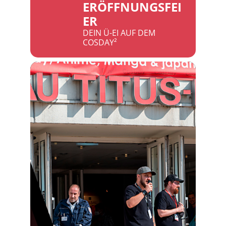
ERÖFFNUNGSFEI
ER
DEIN Ü-EI AUF DEM
COSDAY²