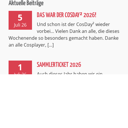
Aktuelle Beiträge
5
DAS WAR DER COSDAY² 2026!
Und schon ist der CosDay² wieder
Juli 26
vorbei… Vielen Dank an alle, die dieses
Wochenende so besonders gemacht haben. Danke
an alle Cosplayer, [...]
1
SAMMLERTICKET 2026
Auch dieses Jahr haben wir ein
Juli 26
exklusives, limitiertes Sammlerticket
für euch! Passend zum spannenden Thema
Abenteuer entführt euch dieses Ticket in [...]
Impressum
Kontakt
Datenschutzerklärung