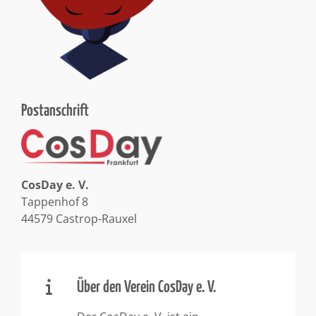
Postanschrift
CosDay e. V.
Tappenhof 8
44579 Castrop-Rauxel
Über den Verein CosDay e. V.