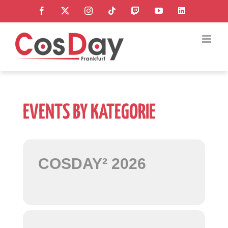
Zum
Facebook
X
Instagram
Tiktok
Twitch
YouTube
LinkedI
Inhalt
springen
EVENTS BY KATEGORIE
COSDAY² 2026