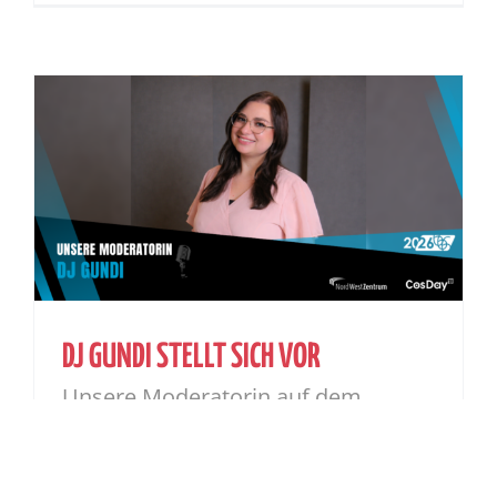
DJ GUNDI STELLT SICH VOR
Unsere Moderatorin auf dem
CosDay² 2026!
Von
Sarah Schimmelpfennig
|
03. Juni 2026