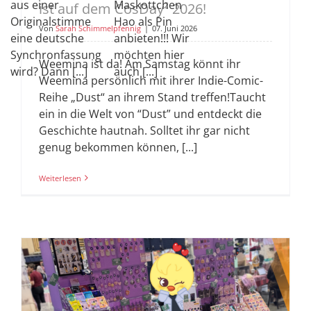
aus einer
Maskottchen
ist auf dem CosDay² 2026!
Originalstimme
Hao als Pin
Von
Sarah Schimmelpfennig
|
07. Juni 2026
eine deutsche
anbieten!!! Wir
Synchronfassung
möchten hier
Weemina ist da! Am Samstag könnt ihr
wird? Dann [...]
auch [...]
Weemina persönlich mit ihrer Indie-Comic-
Reihe „Dust“ an ihrem Stand treffen!Taucht
ein in die Welt von “Dust” und entdeckt die
Geschichte hautnah. Solltet ihr gar nicht
genug bekommen können, [...]
Weiterlesen