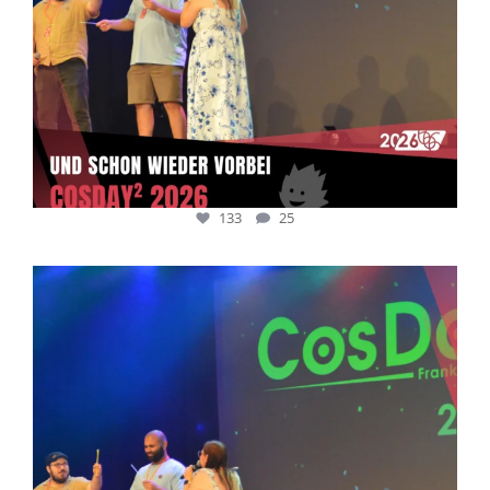
133
25
cosday
Juli 5
133
25