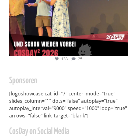
133
25
Sponsoren
[logoshowcase cat_id="7" center_mode="true"
slides_column="1" dots="false" autoplay="true"
autoplay_interval="9000" speed="1000" loop="true"
arrows="false" link_target="blank"]
CosDay on Social Media