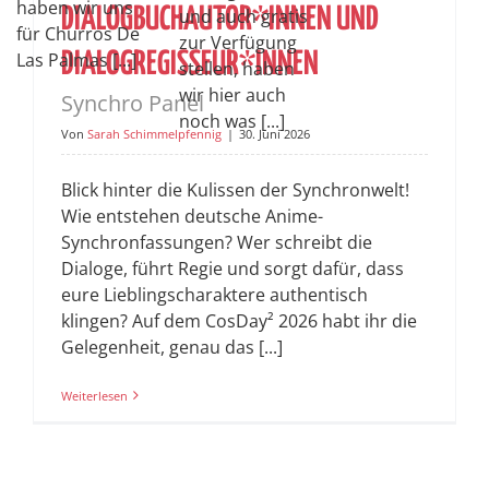
haben wir uns
DIALOGBUCHAUTOR*INNEN UND
und auch gratis
für Churros De
zur Verfügung
DIALOGREGISSEUR*INNEN
Las Palmas [...]
stellen, haben
wir hier auch
Synchro Panel
noch was [...]
Von
Sarah Schimmelpfennig
|
30. Juni 2026
Blick hinter die Kulissen der Synchronwelt!
Wie entstehen deutsche Anime-
Synchronfassungen? Wer schreibt die
Dialoge, führt Regie und sorgt dafür, dass
eure Lieblingscharaktere authentisch
klingen? Auf dem CosDay² 2026 habt ihr die
Gelegenheit, genau das [...]
Weiterlesen