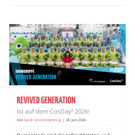
REVIVED GENERATION
ist auf dem CosDay² 2026!
Von
Sarah Schimmelpfennig
|
28. Juni 2026