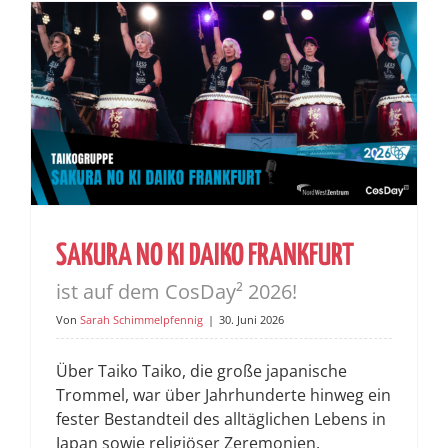
SAKURA NO KI DAIKO FRANKFURT
ist auf dem CosDay² 2026!
Von
Sarah Schimmelpfennig
|
30. Juni 2026
Über Taiko Taiko, die große japanische
Trommel, war über Jahrhunderte hinweg ein
fester Bestandteil des alltäglichen Lebens in
Japan sowie religiöser Zeremonien.