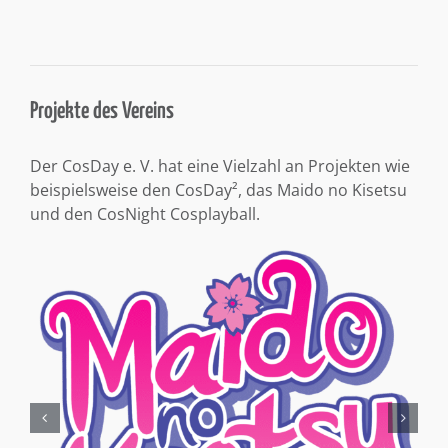
Projekte des Vereins
Der CosDay e. V. hat eine Vielzahl an Projekten wie
beispielsweise den CosDay², das Maido no Kisetsu
und den CosNight Cosplayball.
Aktuelle Beiträge
1
MAIDO NO KISETSU
Auch dieses Jahr heißen euch wieder
Juli 26
die Maids und Gentlemen vom Maido