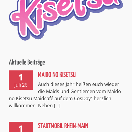
no Kisetsu Maidcafé auf dem CosDay² herzlich
willkommen. Neben [...]
1
STADTMOBIL RHEIN-MAIN
stadtmobil Rhein-Main carsharing hat
Juli 26
dem CosDay² drei Fahrzeuge zur
Verfügung gestellt. Damit können wir nicht nur
unsere Ehrengäste sicher von A [...]
Impressum
Kontakt
Datenschutzerklärung