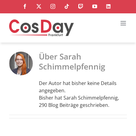
Zum
Facebook
X
Instagram
Tiktok
Twitch
YouTube
LinkedIn
Inhalt
springen
Über
Sarah
Schimmelpfennig
Der Autor hat bisher keine Details
angegeben.
Bisher hat Sarah Schimmelpfennig,
290 Blog Beiträge geschrieben.