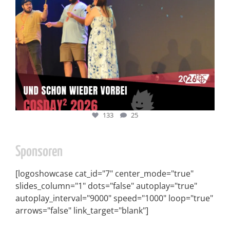
133
25
Sponsoren
[logoshowcase cat_id="7" center_mode="true"
slides_column="1" dots="false" autoplay="true"
autoplay_interval="9000" speed="1000" loop="true"
arrows="false" link_target="blank"]