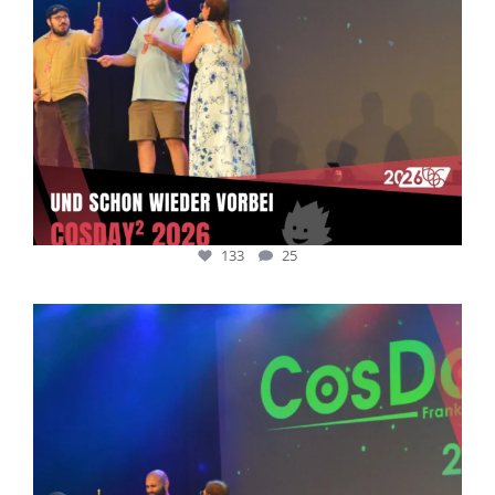
133
25
cosday
Juli 5
133
25