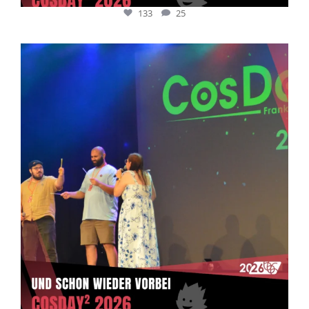
133
25
cosday
Juli 5
133
25