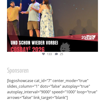
133
25
Sponsoren
[logoshowcase cat_id="7" center_mode="true"
slides_column="1" dots="false" autoplay="true"
autoplay_interval="9000" speed="1000" loop="true"
arrows="false" link_target="blank"]