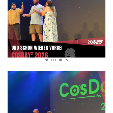
133
25
cosday
Juli 5
133
25