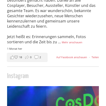
besonders gemacht haben. Danke an alle
Cosplayer, Besucher, Aussteller, Künstler und das
gesamte Team. Es war wunderschön, bekannte
Gesichter wiederzusehen, neue Menschen
kennenzulernen und gemeinsam unsere
Leidenschaft zu feiern.
Jetzt heißt es: Erinnerungen sammeln, Fotos
sortieren und die Zeit bis zu
...
Mehr anschauen
1 Monat her
18
0
2
Auf Facebook anschauen
·
Teilen
Instagram
cosday
Juli 5
133
25