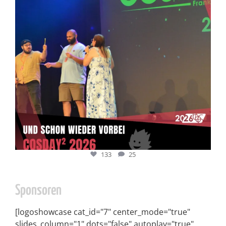
133
25
Sponsoren
[logoshowcase cat_id="7" center_mode="true"
slides_column="1" dots="false" autoplay="true"