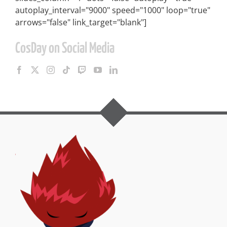
autoplay_interval="9000" speed="1000" loop="true"
arrows="false" link_target="blank"]
CosDay on Social Media