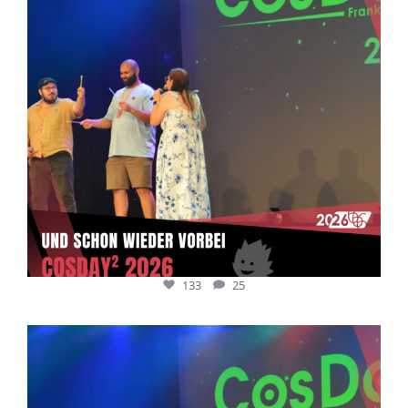
133
25
cosday
Juli 5
133
25