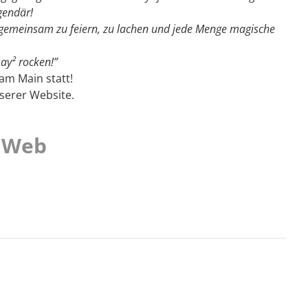
gendär!
 gemeinsam zu feiern, zu lachen und jede Menge magische
ay² rocken!”
 am Main statt!
nserer Website.
m Web