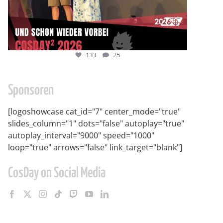
133
25
Sponsoren
[logoshowcase cat_id="7" center_mode="true"
slides_column="1" dots="false" autoplay="true"
autoplay_interval="9000" speed="1000"
loop="true" arrows="false" link_target="blank"]
CosDay on Social Media