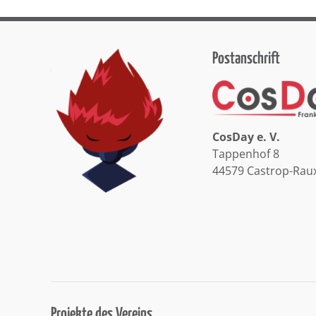
Postanschrift
CosDay e. V.
Tappenhof 8
44579 Castrop-Rau
Projekte des Vereins