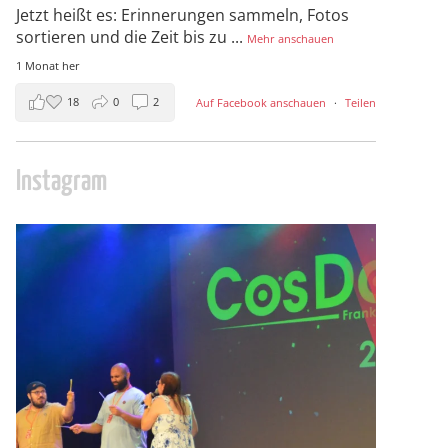
Jetzt heißt es: Erinnerungen sammeln, Fotos
sortieren und die Zeit bis zu
...
Mehr anschauen
1 Monat her
18
0
2
Auf Facebook anschauen
·
Teilen
Instagram
cosday
Juli 5
133
25