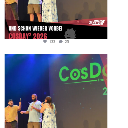
133
25
cosday
Juli 5
133
25