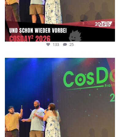
133
25
cosday
Juli 5
133
25