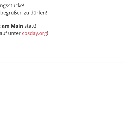
ngsstücke!
6 begrüßen zu dürfen!
t am Main
statt!
kauf unter
cosday.org
!