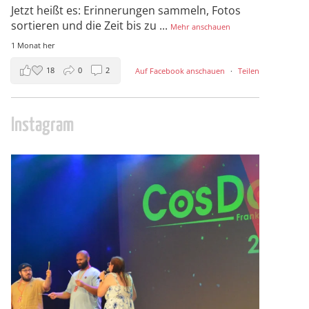
Jetzt heißt es: Erinnerungen sammeln, Fotos
sortieren und die Zeit bis zu
...
Mehr anschauen
1 Monat her
18
0
2
Auf Facebook anschauen
·
Teilen
Instagram
cosday
Juli 5
133
25