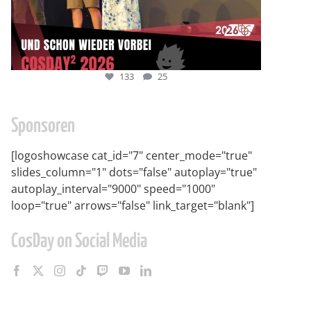
133
25
Sponsoren
[logoshowcase cat_id="7" center_mode="true"
slides_column="1" dots="false" autoplay="true"
autoplay_interval="9000" speed="1000"
loop="true" arrows="false" link_target="blank"]
CosDay on Social Media