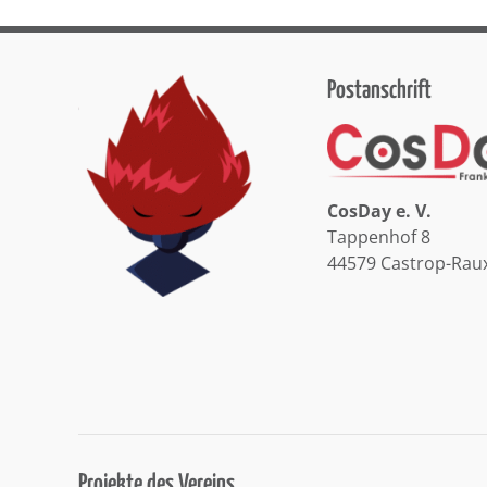
Postanschrift
CosDay e. V.
Tappenhof 8
44579 Castrop-Rau
Projekte des Vereins