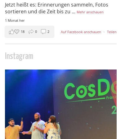
Jetzt heißt es: Erinnerungen sammeln, Fotos
sortieren und die Zeit bis zu
...
Mehr anschauen
1 Monat her
18
0
2
Auf Facebook anschauen
·
Teilen
Instagram
cosday
Juli 5
133
25