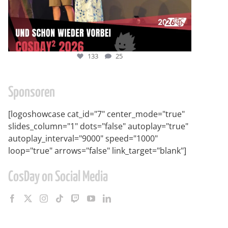
133
25
Sponsoren
[logoshowcase cat_id="7" center_mode="true"
slides_column="1" dots="false" autoplay="true"
autoplay_interval="9000" speed="1000"
loop="true" arrows="false" link_target="blank"]
CosDay on Social Media