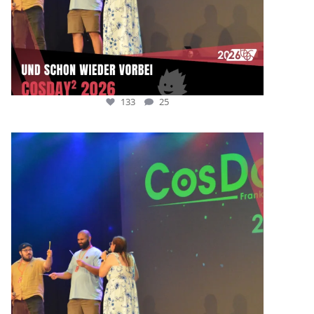
133
25
cosday
Juli 5
133
25