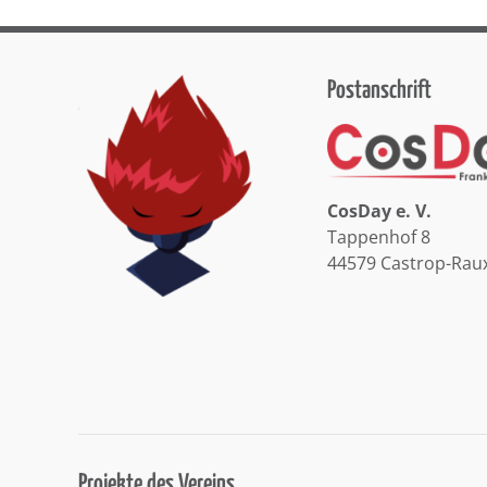
Postanschrift
CosDay e. V.
Tappenhof 8
44579 Castrop-Rau
Projekte des Vereins