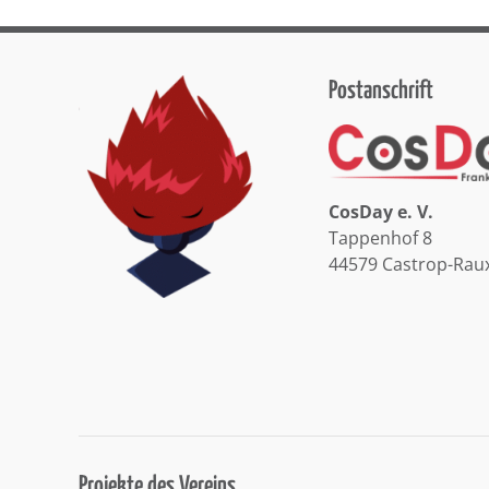
Postanschrift
CosDay e. V.
Tappenhof 8
44579 Castrop-Rau
Projekte des Vereins