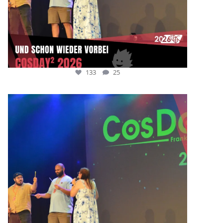
133
25
cosday
Juli 5
133
25