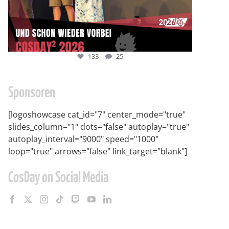
133
25
Sponsoren
[logoshowcase cat_id="7" center_mode="true"
slides_column="1" dots="false" autoplay="true"
autoplay_interval="9000" speed="1000"
loop="true" arrows="false" link_target="blank"]
CosDay on Social Media