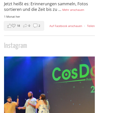
Jetzt heißt es: Erinnerungen sammeln, Fotos
sortieren und die Zeit bis zu
...
Mehr anschauen
1 Monat her
18
0
2
Auf Facebook anschauen
·
Teilen
Instagram
cosday
Juli 5
133
25