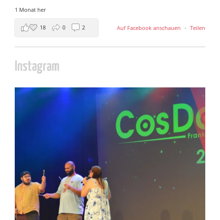
1 Monat her
18
0
2
Auf Facebook anschauen
·
Teilen
Instagram
cosday
Juli 5
133
25