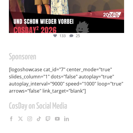
133
25
Sponsoren
[logoshowcase cat_id="7" center_mode="true"
slides_column="1" dots="false" autoplay="true"
autoplay_interval="9000" speed="1000" loop="true"
arrows="false" link_target="blank"]
CosDay on Social Media