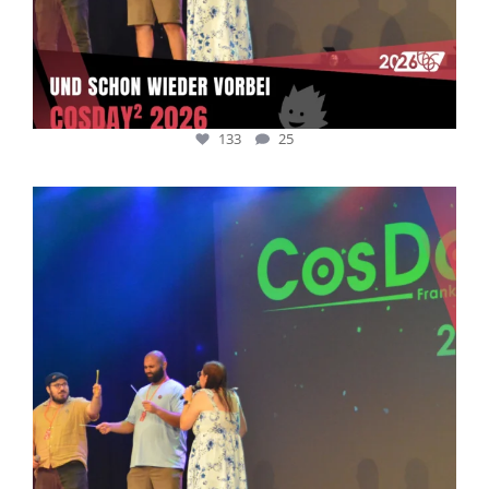
133
25
cosday
Juli 5
133
25